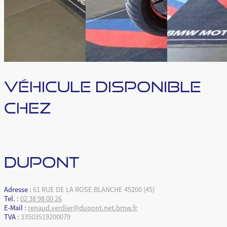
VÉHICULE DISPONIBLE
CHEZ
DUPONT
Adresse
:
61 RUE DE LA ROSE BLANCHE 45200 (45)
Tel.
:
02 38 98 00 26
E-Mail
:
renaud.verdier@dupont.net.bmw.fr
TVA
:
33503519200079