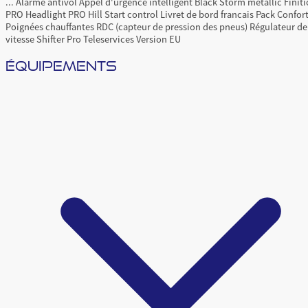
...
Alarme antivol
Appel d'urgence intelligent
Black Storm metallic
Finit
PRO
Headlight PRO
Hill Start control
Livret de bord francais
Pack Confor
Poignées chauffantes
RDC (capteur de pression des pneus)
Régulateur de
vitesse
Shifter Pro
Teleservices
Version EU
ÉQUIPEMENTS