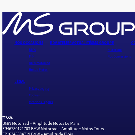
NOS OCCASIONS
RDV ATELIER
ACTUALITÉS
MS GROUPE
C
BMW
Historique
MINI
Nos Concessions
BMW Motorrad
Honda Motos
LÉGAL
Privacy Legacy
Cookies
Mentions Légales
TVA
BMW Motorrad – Amplitude Motos Le Mans
FR46780121703
BMW Motorrad – Amplitude Motos Tours
FR16348884719
BMW – Amplitude Blois