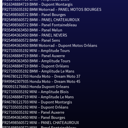
FR16348884719
BMW – Dupont Montargis
FR27335035192
BMW Motorrad – PANEL MOTOS BOURGES
FR25498560572
BMW – Panel Bourges
FR25498560572
BMW – PANEL CHATEAUROUX
FR25498560572
BMW – Panel Fontainebleau
FR35494363450
BMW – Panel Melun
FR35494363450
BMW – PANEL NEVERS
FR25498560572
BMW – Panel Sens
FR35494363450
BMW Motorrad – Dupont Motos Orléans
FR27335035192
MINI – Amplitude Tours
FR16348884719
BMW – Panel Auxerre
FR35494363450
BMW – Amplitude Tours
FR16348884719
BMW – Dupont Orléans
FR27335035192
BMW – Amplitude Le Mans
FR46780121703
Honda Moto – Dream Moto 37
FR49942307935
Honda Moto – Dream Moto 45
FR00915176663
Honda Dupont Orleans
FR27335035192
MINI – Amplitude Blois
FR16348884719
MINI – Amplitude Le Mans
FR46780121703
MINI – Dupont Montargis
FR27335035192
MINI – Dupont Orléans
FR27335035192
MINI – Panel Auxerre
FR35494363450
MINI – Panel Bourges
FR25498560572
MINI – PANEL CHATEAUROUX
FR25498560572
MINI – Panel Fontainebleau